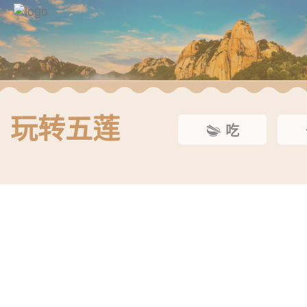
玩转五莲
吃


