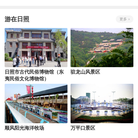
游在日照
更多
日照市古代民俗博物馆（东
驻龙山风景区
夷民俗文化博物馆）
顺风阳光海洋牧场
万平口景区