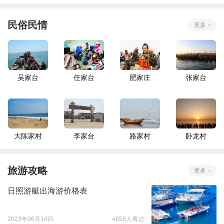
民俗民情
更多
吴家台
任家台
肥家庄
张家台
大陈家村
李家台
路家村
卧龙村
旅游攻略
更多
日照游艇出海游价格表
2023年06月14日
4656人看过