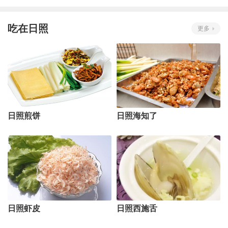
吃在日照
更多
日照煎饼
日照海知了
日照虾皮
日照西施舌