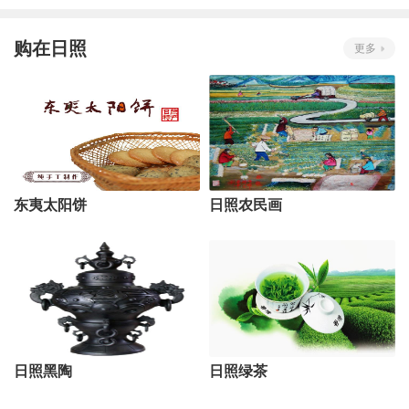
购在日照
更多
东夷太阳饼
日照农民画
日照黑陶
日照绿茶