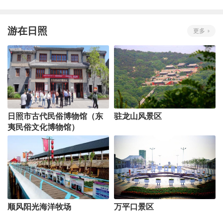
游在日照
更多
日照市古代民俗博物馆（东
驻龙山风景区
夷民俗文化博物馆）
顺风阳光海洋牧场
万平口景区