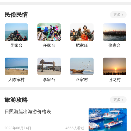
民俗民情
更多
吴家台
任家台
肥家庄
张家台
大陈家村
李家台
路家村
卧龙村
旅游攻略
更多
日照游艇出海游价格表
2023年06月14日
4656人看过