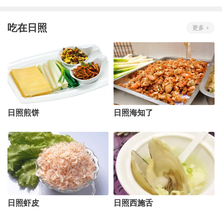
吃在日照
更多
日照煎饼
日照海知了
日照虾皮
日照西施舌