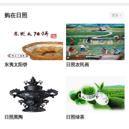
购在日照
更多
东夷太阳饼
日照农民画
日照黑陶
日照绿茶