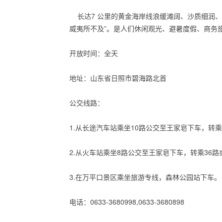
长达7 公里的黄金海岸线浪缓滩阔、沙质细润、海
威夷所不及”。是人们休闲观光、避暑度假、商务
开放时间：全天
地址：山东省日照市碧海路北首
公交线路：
1.从长途汽车站乘坐10路公交至王家皂下车，转乘
2.从火车站乘坐8路公交至王家皂下车，转乘36路
3.在万平口景区乘坐旅游专线，森林公园站下车。
电话：0633-3680998,0633-3680898