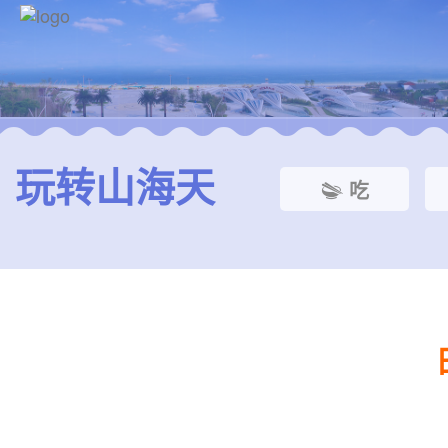
玩转山海天
吃


