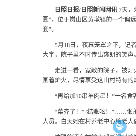
日照日报/日照新闻网讯
7天，
圈”，位于岚山区黄墩镇的一个偏
套”。
5月18日，夜幕笼罩之下，记者
大字，院子里不时传出爽朗的笑声
走进一看，宽敞的院子，被灯火
围着炉火，尽情享受这山村特有的
“再给加10串羊肉串！”一名食
“菜齐了！”“结账吆！”……张
人员。白天她在村养老中心给老人