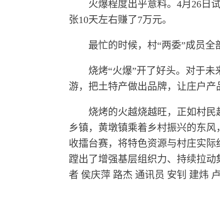
火爆程度出乎意料。4月26日试营
张10天左右赚了7万元。
最忙的时候，村“两委”成员全部
烧烤“火爆”开了好头。对于未来
游，把土特产做出品牌，让庄户产
烧烤的火越烧越旺，正如村民越
乡镇，黄墩镇乘着乡村振兴的东风
收擂台赛，将特色资源与村庄实际
蹚出了增强基层组织力、持续拉动
者 侯庆萍 路杰 通讯员 安钊 建炜 