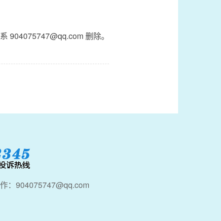
4075747@qq.com 删除。
：904075747@qq.com