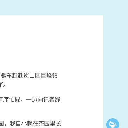
者驱车赶赴岚山区巨峰镇
军。
有序忙碌，一边向记者娓
园，我自小就在茶园里长