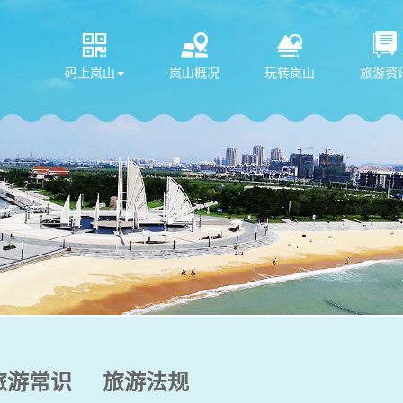




码上岚山
岚山概况
玩转岚山
旅游资
旅游常识
旅游法规