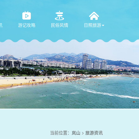



讯
游记攻略
民俗风情
日照旅游

当前位置：
岚山
>
旅游资讯