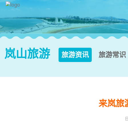
岚山旅游
旅游资讯
旅游常识


来岚旅
日