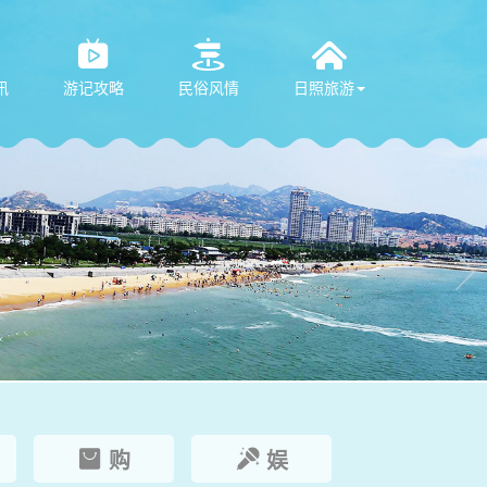



讯
游记攻略
民俗风情
日照旅游

购
娱

