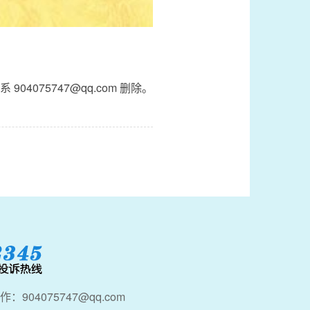
4075747@qq.com 删除。
：904075747@qq.com