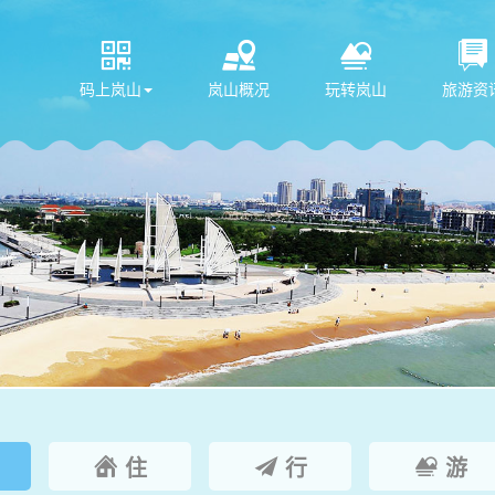




码上岚山
岚山概况
玩转岚山
旅游资
住
行
游


