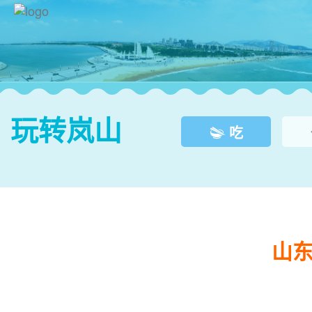
玩转岚山
吃



山