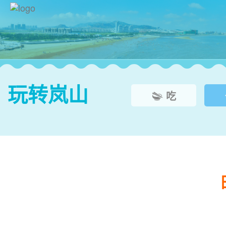
玩转岚山
吃


