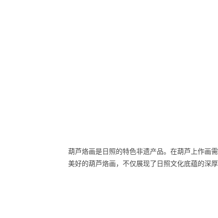
葫芦烙画是日照的特色非遗产品。在葫芦上作画需
美好的葫芦烙画，不仅展现了日照文化底蕴的深厚