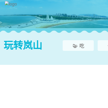
玩转岚山
吃


