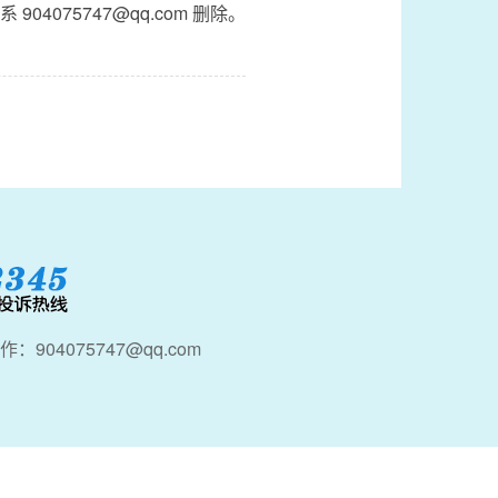
4075747@qq.com 删除。
：904075747@qq.com