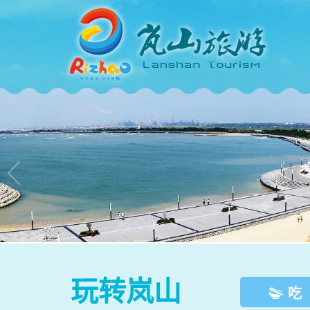

玩转岚山
吃
