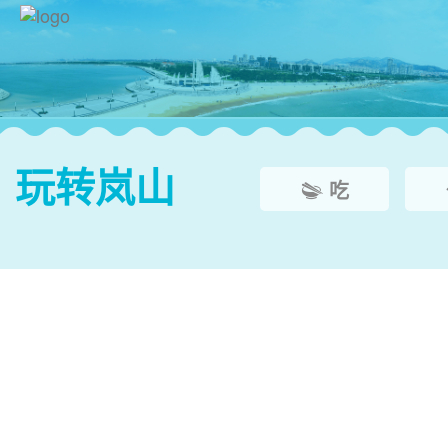
玩转岚山
吃


