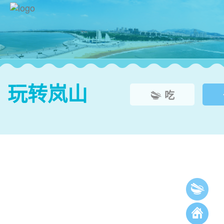
玩转岚山
吃


