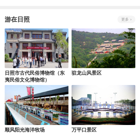
游在日照
更多
日照市古代民俗博物馆（东
驻龙山风景区
夷民俗文化博物馆）
顺风阳光海洋牧场
万平口景区