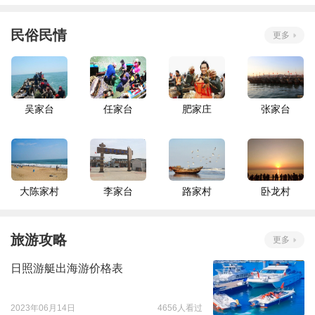
民俗民情
更多
吴家台
任家台
肥家庄
张家台
大陈家村
李家台
路家村
卧龙村
旅游攻略
更多
日照游艇出海游价格表
2023年06月14日
4656人看过