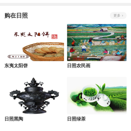
购在日照
更多
东夷太阳饼
日照农民画
日照黑陶
日照绿茶