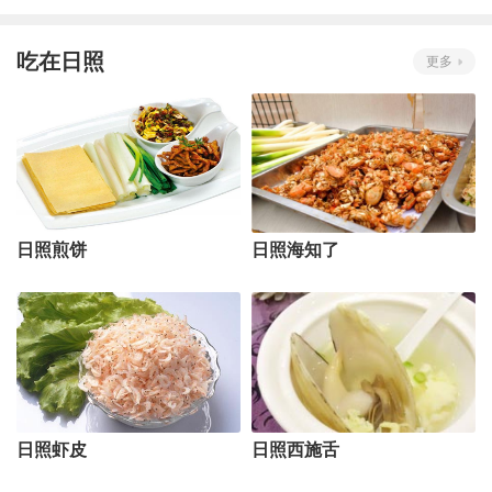
吃在日照
更多
日照煎饼
日照海知了
日照虾皮
日照西施舌